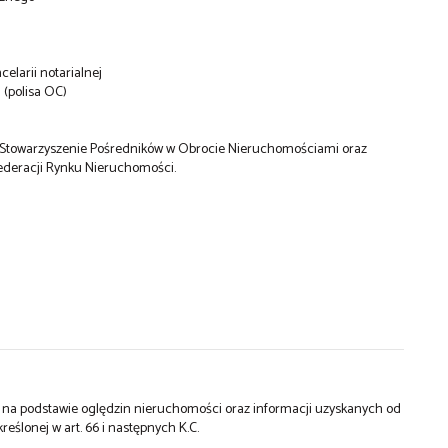
elarii notarialnej
 (polisa OC)
o Stowarzyszenie Pośredników w Obrocie Nieruchomościami oraz
ederacji Rynku Nieruchomości.
st na podstawie oględzin nieruchomości oraz informacji uzyskanych od
kreślonej w art. 66 i następnych K.C.