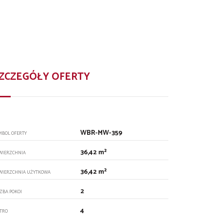
ZCZEGÓŁY OFERTY
WBR-MW-359
MBOL OFERTY
36,42 m²
WIERZCHNIA
36,42 m²
WIERZCHNIA UŻYTKOWA
2
CZBA POKOI
4
ĘTRO