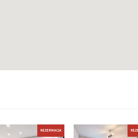
REZERWACJA
REZ