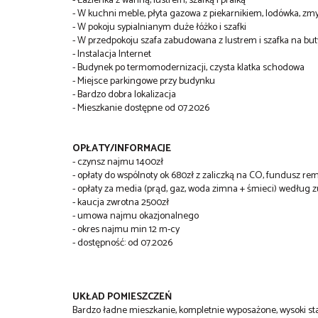
- Łazienka z wanną, lustrem, szafką i pralką
- W kuchni meble, płyta gazowa z piekarnikiem, lodówka, z
- W pokoju sypialnianym duże łóżko i szafki
- W przedpokoju szafa zabudowana z lustrem i szafka na but
- Instalacja Internet
- Budynek po termomodernizacji, czysta klatka schodowa
- Miejsce parkingowe przy budynku
- Bardzo dobra lokalizacja
- Mieszkanie dostępne od 07.2026
OPŁATY/INFORMACJE
- czynsz najmu 1400zł
- opłaty do wspólnoty ok 680zł z zaliczką na CO, fundusz re
- opłaty za media (prąd, gaz, woda zimna + śmieci) według z
- kaucja zwrotna 2500zł
- umowa najmu okazjonalnego
- okres najmu min 12 m-cy
- dostępność: od 07.2026
UKŁAD POMIESZCZEŃ
Bardzo ładne mieszkanie, kompletnie wyposażone, wysoki stan