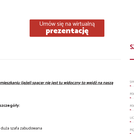
Umów się na wirtualną
prezentację
S
zkaniu (jeżeli spacer nie jest tu widoczny to wejdź na naszą
SY
PO
szczegóły:
PO
h
LI
a i duża szafa zabudowana
PI