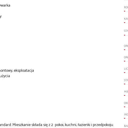
mywarka
RO
y
KA
ST
OP
OP
LI
montowy, eksploatacja
użycia
ST
MI
OK
IN
dard. Mieszkanie składa się z 2 pokoi, kuchni, łazienki i przedpokoju.
BA