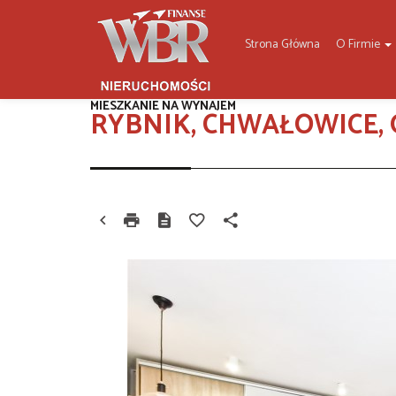
Strona Główna
O Firmie
MIESZKANIE NA WYNAJEM
RYBNIK, CHWAŁOWICE,