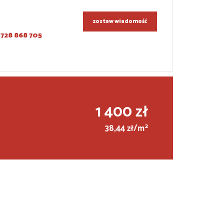
zostaw wiadomość
728 868 705
1 400 zł
2
38,44 zł/m