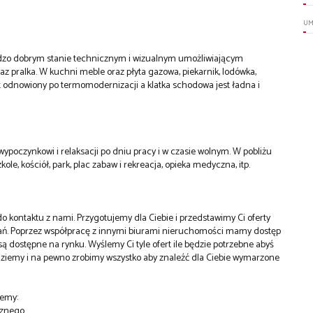
UM
dzo dobrym stanie technicznym i wizualnym umożliwiającym
az pralka. W kuchni meble oraz płyta gazowa, piekarnik, lodówka,
t odnowiony po termomodernizacji a klatka schodowa jest ładna i
a wypoczynkowi i relaksacji po dniu pracy i w czasie wolnym. W pobliżu
ole, kościół, park, plac zabaw i rekreacja, opieka medyczna, itp.
do kontaktu z nami. Przygotujemy dla Ciebie i przedstawimy Ci oferty
wań. Poprzez współpracę z innymi biurami nieruchomości mamy dostęp
 są dostępne na rynku. Wyślemy Ci tyle ofert ile będzie potrzebne abyś
jdziemy i na pewno zrobimy wszystko aby znaleźć dla Ciebie wymarzone
jemy:
cznego