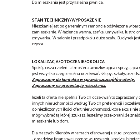
Do mieszkania jest przynależna piwnica.
STAN TECHNICZNY/WYPOSAŻENIE
Mieszkanie jest po generalnym remoncie odświeżone w bar
zamieszkanie. W łazience wanna, szafka, umywalka, lustro or
zmywarka. W salonie i przedpokoju duże szafy. Budynek jes
czysta.
LOKALIZACJA/OTOCZENIE/OKOLICA
Spokój, cisza i zieleń - atmosfera umożliwiająca i sprzyjając
jest wszystko czego można oczekiwać: sklepy , szkoły, przedszk
Zapraszamy do kontaktu w sprawie szczegółów oferty.
Zapraszamy na prezentację mieszkania.
Jeżeli ta oferta nie spełnia Twoich oczekiwań to zapraszamy 
innych nieruchomości według Twoich preferencji i oczeki
do niezliczonych ilości ofert nieruchomości, które aktualnie
mógł wybrać tą której szukasz. Jesteśmy przekonani, że zna
mieszkanie lub dom.
Dla naszych Klientów w ramach oferowanej usługi proponu
- doradztwo finansowe i pomoc w uzyskaniu kredytu hipote