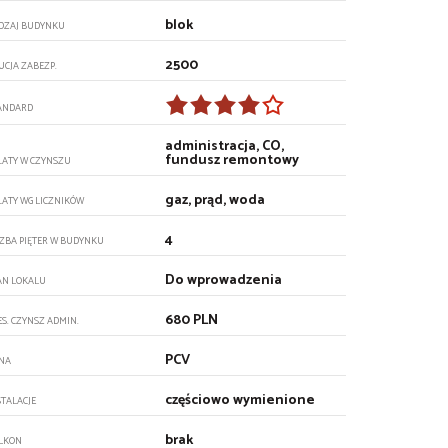
blok
DZAJ BUDYNKU
2500
UCJA ZABEZP.
ANDARD
administracja, CO,
fundusz remontowy
ŁATY W CZYNSZU
gaz, prąd, woda
ŁATY WG LICZNIKÓW
4
CZBA PIĘTER W BUDYNKU
Do wprowadzenia
AN LOKALU
680 PLN
ES. CZYNSZ ADMIN.
PCV
NA
częściowo wymienione
STALACJE
brak
LKON