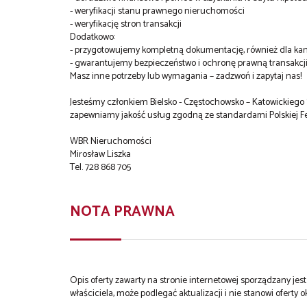
- weryfikacji stanu prawnego nieruchomości
- weryfikację stron transakcji
Dodatkowo:
- przygotowujemy kompletną dokumentację, również dla kanc
- gwarantujemy bezpieczeństwo i ochronę prawną transakcji
Masz inne potrzeby lub wymagania – zadzwoń i zapytaj nas!
Jesteśmy członkiem Bielsko - Częstochowsko – Katowickieg
zapewniamy jakość usług zgodną ze standardami Polskiej F
WBR Nieruchomości
Mirosław Liszka
Tel. 728 868 705
NOTA PRAWNA
Opis oferty zawarty na stronie internetowej sporządzany je
właściciela, może podlegać aktualizacji i nie stanowi oferty o