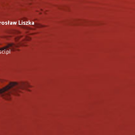
osław Liszka
i.pl