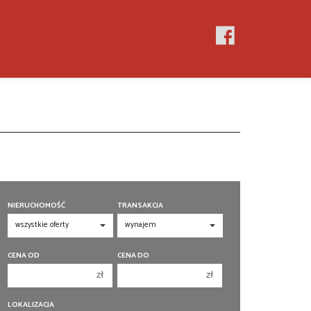
NIERUCHOMOŚĆ
TRANSAKCJA
CENA OD
CENA DO
zł
zł
150 000 zł
150 000 zł
LOKALIZACJA