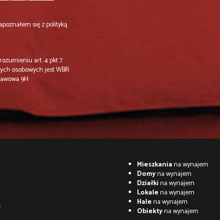
apoznałem się z polityką
ozumieniu art. 4 pkt 7
anych osobowych jest WBR
 Stawowa 9H
Mieszkania
na wynajem
Domy
na wynajem
Działki
na wynajem
Lokale
na wynajem
Hale
na wynajem
4
Obiekty
na wynajem