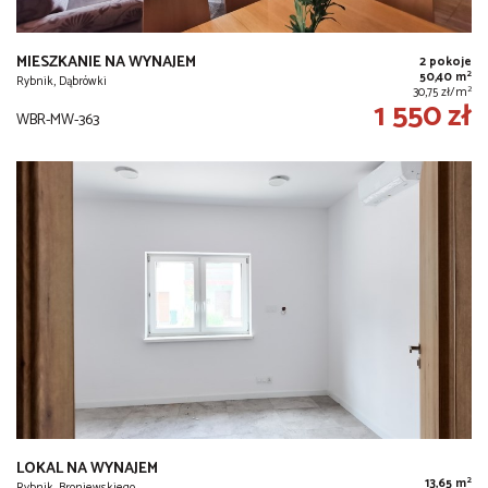
MIESZKANIE NA WYNAJEM
2 pokoje
2
50,40 m
Rybnik, Dąbrówki
2
30,75 zł/m
1 550 zł
WBR-MW-363
LOKAL NA WYNAJEM
2
13,65 m
Rybnik, Broniewskiego