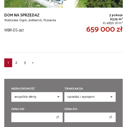
DOM NA SPRZEDAŻ
3 pokoje
2
63,25 m
Wodzisław Śląski, Jedłownik, Pszowska
2
10 418,97 zł/m
659 000 zł
WBR-DS-357
1
2
3
»
NIERUCHOMOŚĆ
TRANSAKCJA
CENA OD
CENA DO
zł
zł
150 000 zł
150 000 zł