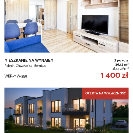
MIESZKANIE NA WYNAJEM
2 pokoje
2
36,42 m
Rybnik, Chwałowice, Górnicza
2
38,44 zł/m
1 400 zł
WBR-MW-359
OFERTA NA WYŁĄCZNOŚĆ