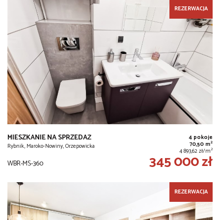
REZERWACJA
MIESZKANIE NA SPRZEDAŻ
4 pokoje
2
70,50 m
Rybnik, Maroko-Nowiny, Orzepowicka
2
4 893,62 zł/m
345 000 zł
WBR-MS-360
REZERWACJA