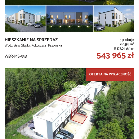
MIESZKANIE NA SPRZEDAŻ
3 pokoje
2
66,54 m
Wodzisław Śląski, Kokoszyce, Pszowska
2
8 175,01 zł/m
543 965 zł
WBR-MS-358
OFERTA NA WYŁĄCZNOŚĆ