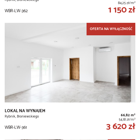
2
84,25 zł/m
1 150 zł
WBR-LW-362
OFERTA NA WYŁĄCZNOŚĆ
LOKAL NA WYNAJEM
2
66,82 m
Rybnik, Broniewskiego
2
54,18 zł/m
3 620 zł
WBR-LW-361