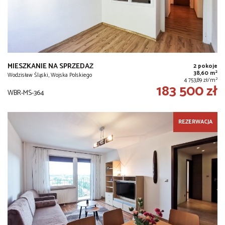
MIESZKANIE NA SPRZEDAŻ
2 pokoje
2
38,60 m
Wodzisław Śląski, Wojska Polskiego
2
4 753,89 zł/m
183 500 zł
WBR-MS-364
REZERWACJA